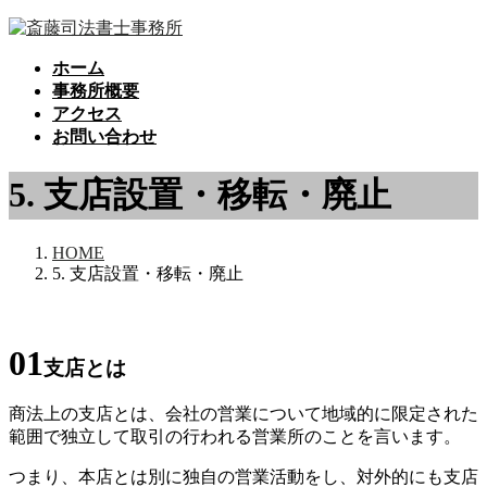
コ
ナ
ン
ビ
ホーム
テ
ゲ
事務所概要
ン
ー
アクセス
ツ
シ
お問い合わせ
へ
ョ
ス
ン
5. 支店設置・移転・廃止
キ
に
ッ
移
プ
動
HOME
5. 支店設置・移転・廃止
01
支店とは
商法上の支店とは、会社の営業について地域的に限定された
範囲で独立して取引の行われる営業所のことを言います。
つまり、本店とは別に独自の営業活動をし、対外的にも支店