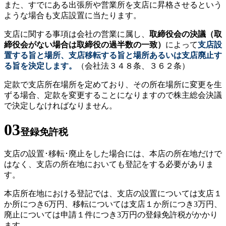
また、すでにある出張所や営業所を支店に昇格させるという
ような場合も支店設置に当たります。
支店に関する事項は会社の営業に属し、
取締役会の決議（取
締役会がない場合は取締役の過半数の一致）
によって
支店設
置する旨と場所、支店移転する旨と場所あるいは支店廃止す
る旨を決定します。
（会社法３４８条、３６２条）
定款で支店所在場所を定めており、その所在場所に変更を生
ずる場合、定款を変更することになりますので株主総会決議
で決定しなければなりません。
03
登録免許税
支店の設置･移転･廃止をした場合には、本店の所在地だけで
はなく、支店の所在地においても登記をする必要がありま
す。
本店所在地における登記では、支店の設置については支店１
か所につき6万円、移転については支店１か所につき3万円、
廃止については申請１件につき3万円の登録免許税がかかり
ます。