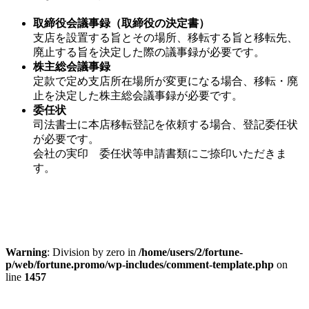
取締役会議事録（取締役の決定書）
支店を設置する旨とその場所、移転する旨と移転先、
廃止する旨を決定した際の議事録が必要です。
株主総会議事録
定款で定め支店所在場所が変更になる場合、移転・廃
止を決定した株主総会議事録が必要です。
委任状
司法書士に本店移転登記を依頼する場合、登記委任状
が必要です。
会社の実印 委任状等申請書類にご捺印いただきま
す。
Warning
: Division by zero in
/home/users/2/fortune-
p/web/fortune.promo/wp-includes/comment-template.php
on
line
1457