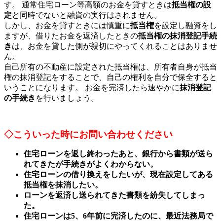
す。 通常住宅ローン等高額のお金を貸すときは
抵当権の設
定
と同時でないと融資の実行はされません。
しかし、お金を貸すときには慎重に
抵当権
を設定し融資をし
ますが、借りたお金を返済したときの
抵当権の抹消登記手続
き
は、お金を貸した側が親切にやってくれることはありませ
ん。
自己所有の不動産に設定された抵当権は、所有者自身が抵当
権の抹消登記をすることで、自己の権利を自分で保全すると
いうことになります。 お金を完済したら速やかに
抹消登記
の手続き
を行いましょう。
◇こういった時にお問い合わせください
住宅ローンを返し終わったあと、銀行から書類が送ら
れてきたが手続きがよくわからない。
住宅ローンの借り換えをしたいが、現在設定してある
抵当権を抹消したい。
ローンを返済し送られてきた書類を紛失してしまっ
た。
住宅ローンは5、6年前に完済したのに、最近法務局で