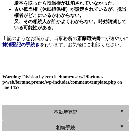
謄本を取ったら抵当権が抹消されていなかった。
古い抵当権（休眠担保権）が設定されているが、抵当
権者がどこにいるかわからない。
又、その相続人が誰かよくわからない。時効消滅して
いる可能性がある。
上記のようなお悩みは、当事務所の
斎藤司法書士
が速やかに
抹消登記の手続き
を行います。お気軽にご相談ください。
Warning
: Division by zero in
/home/users/2/fortune-
p/web/fortune.promo/wp-includes/comment-template.php
on
line
1457
不動産登記
相続手続