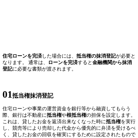
住宅ローンを完済
した場合には、
抵当権の抹消登記
が必要と
なります。 通常は、
ローンを完済
すると
金融機関から抹消
登記
に必要な書類が渡されます。
01
抵当権抹消登記
住宅ローンや事業の運営資金を銀行等から融資してもらう
際、銀行は不動産に
抵当権
や
根抵当権
の担保を設定します。
これは、貸したお金を返済出来なくなった時に
抵当権
を実行
し、競売等により売却した代金から優先的に弁済を受けるべ
く、貸したお金の回収を確実にするために設定されたもので